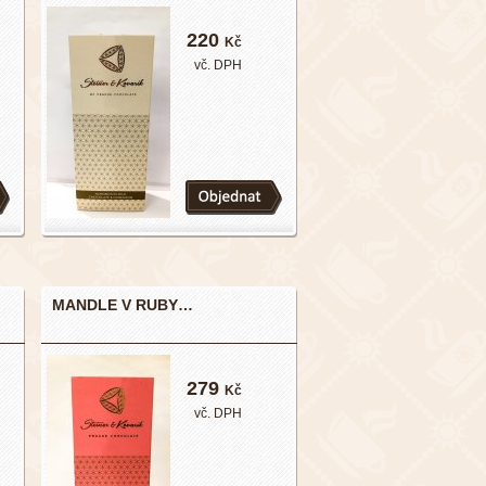
220
Kč
vč. DPH
MANDLE V RUBY…
279
Kč
vč. DPH