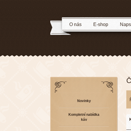
O nás
E-shop
Napsa
Č
Novinky
Kompletní nabídka
káv