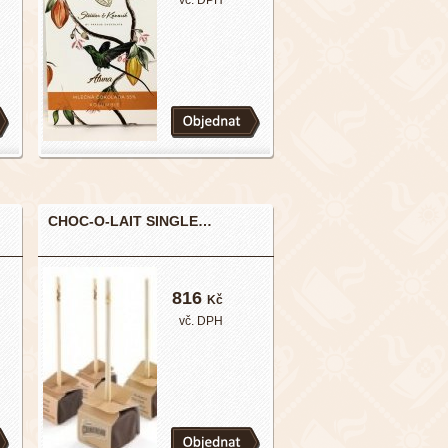
vč. DPH
CHOC-O-LAIT SINGLE…
816
Kč
vč. DPH