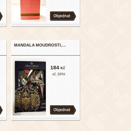
MANDALA MOUDROSTI,…
184
Kč
vč. DPH