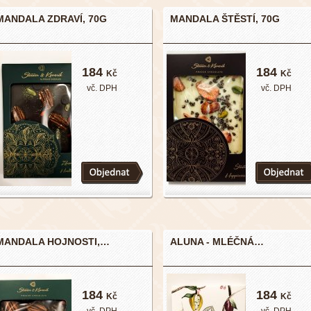
MANDALA ZDRAVÍ, 70G
MANDALA ŠTĚSTÍ, 70G
184
184
Kč
Kč
vč. DPH
vč. DPH
MANDALA HOJNOSTI,…
ALUNA - MLÉČNÁ…
184
184
Kč
Kč