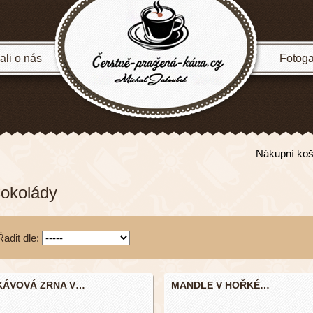
li o nás
Fotoga
Nákupní koš
okolády
Řadit dle:
KÁVOVÁ ZRNA V…
MANDLE V HOŘKÉ…