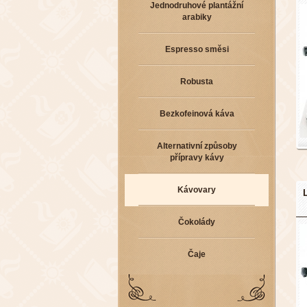
Jednodruhové plantážní
arabiky
Espresso směsi
Robusta
Bezkofeinová káva
Alternativní způsoby
přípravy kávy
Kávovary
Čokolády
Čaje