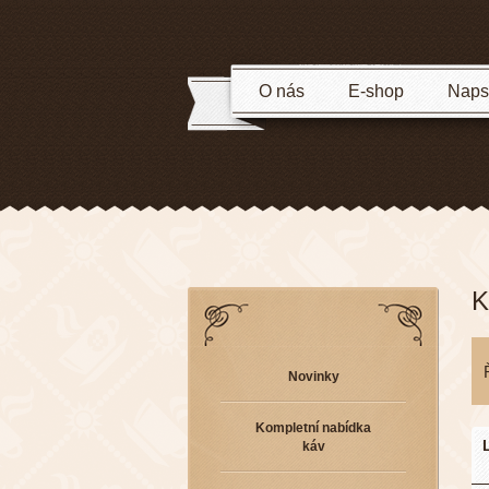
O nás
E-shop
Napsa
K
Novinky
Kompletní nabídka
káv