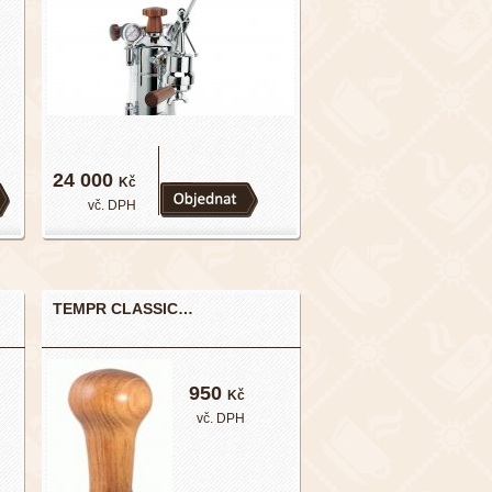
24 000
Kč
vč. DPH
TEMPR CLASSIC…
950
Kč
vč. DPH