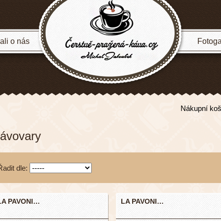
li o nás
Fotoga
Nákupní koš
ávovary
Řadit dle:
LA PAVONI…
LA PAVONI…