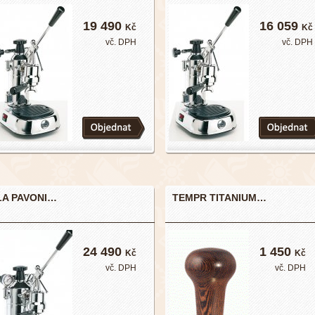
19 490
16 059
Kč
Kč
vč. DPH
vč. DPH
LA PAVONI…
TEMPR TITANIUM…
24 490
1 450
Kč
Kč
vč. DPH
vč. DPH